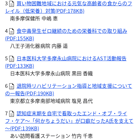
3
買い物困難地域における元気な高齢者の食からのフ
レイル（低栄養）対策(PDF:178KB)
南多摩保健所 中嶋 恵
4
食中毒発生ゼロ継続のための栄養科での取り組み
(PDF:155KB)
八王子消化器病院 内藤 遥
5
日本医科大学多摩永山病院におけるAST活動報告
(PDF:133KB)
日本医科大学多摩永山病院 黒田 香織
6
退院時リハビリテーション指導と地域支援について
の一報告(PDF:190KB)
東京都立多摩南部地域病院 塩見 昌代
7
認知症末期を自宅で看取ったエンド・オブ・ライ
フ・ケア～「何かちょうだい」が口癖だったA氏を支えて
～(PDF:139KB)
あい訪問看護ステーション 竹内 千恵