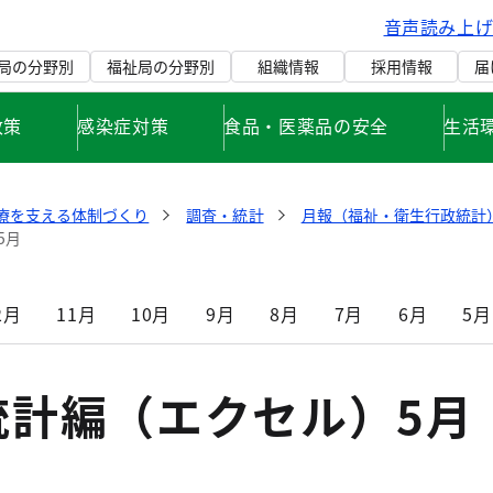
音声読み上
局の分野別
福祉局の分野別
組織情報
採用情報
届
政策
感染症対策
食品・医薬品の安全
生活
療を支える体制づくり
調査・統計
月報（福祉・衛生行政統計）
5月
2月
11月
10月
9月
8月
7月
6月
5月
統計編（エクセル）5月