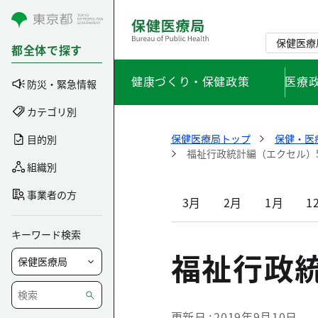
コンテンツにスキップ
保健医療
都全体で探す
健康づくり・保健政策
医療
防災・緊急情報
カテゴリ別
保健医療局トップ
保健・医
目的別
福祉行政統計編（エクセル）
組織別
事業者の方
3月
2月
1月
1
キーワード検索
福祉行政
更新日
2019年9月10日