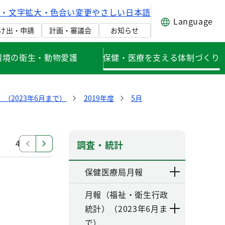
げ・文字拡大・色合い変更
やさしい日本語
Language
け出・申請
計画・審議会
お知らせ
環境の衛生・動物愛護
保健・医療を支える体制づくり
（2023年6月まで）
2019年度
5月
4月
調査・統計
保健医療局月報
月報（福祉・衛生行政
統計）（2023年6月ま
で）