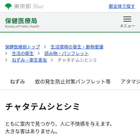
都全体で探す
保健医療局トップ
生活環境の衛生・動物愛護
生活の衛生
読み物・パンフレット
ねずみ・衛生害虫
チャタテムシとシミ
ねずみ
蚊の発生防止対策パンフレット等
アタマ
チャタテムシとシミ
ともに室内で見つかり、人に不快感を与えます。
大きな害はありません。