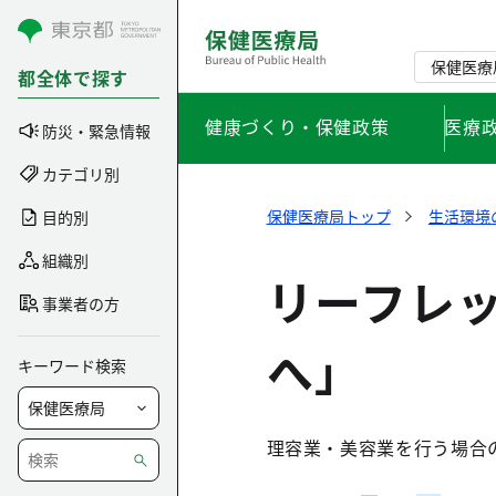
コンテンツにスキップ
保健医療
都全体で探す
健康づくり・保健政策
医療
防災・緊急情報
カテゴリ別
保健医療局トップ
生活環境
目的別
組織別
リーフレ
事業者の方
へ」
キーワード検索
理容業・美容業を行う場合