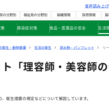
音声読み上
局の分野別
福祉局の分野別
組織情報
採用情報
届
政策
感染症対策
食品・医薬品の安全
生活
の衛生・動物愛護
生活の衛生
読み物・パンフレット
リ
ット「理容師・美容師の
の、衛生措置の規定などについて解説しています。