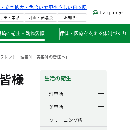
げ・文字拡大・色合い変更
やさしい日本語
Language
け出・申請
計画・審議会
お知らせ
環境の衛生・動物愛護
保健・医療を支える体制づくり
ーフレット「理容師・美容師の皆様へ」
皆様
生活の衛生
理容所
美容所
クリーニング所