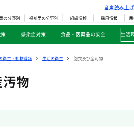
音声読み上
局の分野別
福祉局の分野別
組織情報
採用情報
届
政策
感染症対策
食品・医薬品の安全
生活
の衛生・動物愛護
生活の衛生
胞衣及び産汚物
産汚物