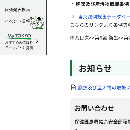
胞衣及び産汚物取締条例
報道発表検索
東京都例規集データベ
イベント情報
こちらのリンクより条例等
体系目次>>第6編 衛生>>第
おすすめの情報を
テーマごとに発信
お知らせ
胞衣及び産汚物の取扱いに
お問い合わせ
保健医療局健康安全部環