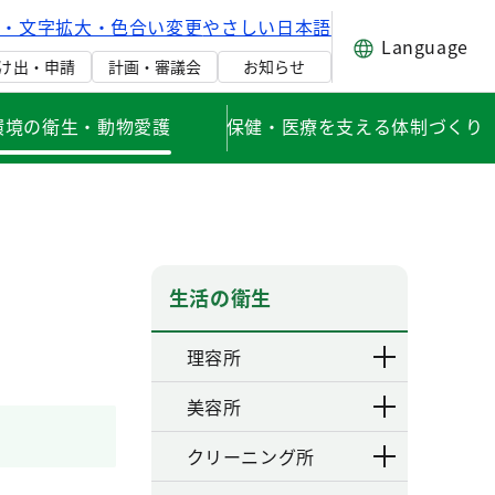
げ・文字拡大・色合い変更
やさしい日本語
Language
け出・申請
計画・審議会
お知らせ
環境の衛生・動物愛護
保健・医療を支える体制づくり
生活の衛生
理容所
美容所
クリーニング所