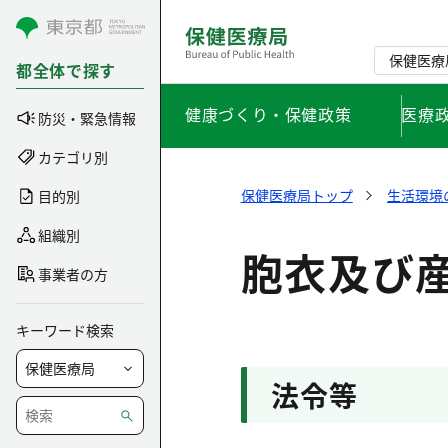
コンテンツにスキップ
保健医療
都全体で探す
健康づくり・保健政策
医療
防災・緊急情報
カテゴリ別
保健医療局トップ
生活環境
目的別
組織別
胞衣及び
事業者の方
キーワード検索
法令等