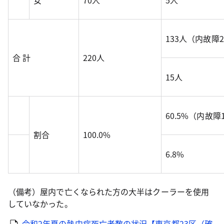
女
70人
5人
133人（内故障
合 計
220人
15人
60.5%（内故障1
割合
100.0%
6.8%
（備考）屋内で亡くなられた方の大半はクーラーを使用
していなかった。
令和2年夏の熱中症死亡者数の状況【東京都23区（確