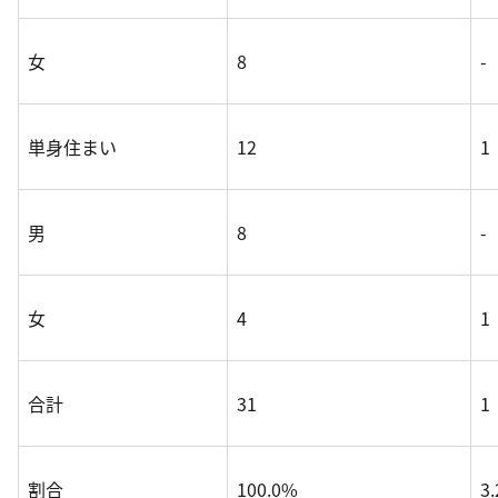
女
8
-
単身住まい
12
1
男
8
-
女
4
1
合計
31
1
割合
100.0%
3