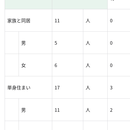
家族と同居
11
人
0
男
5
人
0
女
6
人
0
単身住まい
17
人
3
男
11
人
2