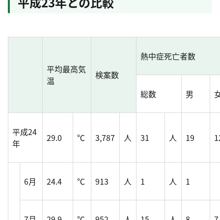
平成23年との比較
熱中症死亡者数
平均最高気
検案数
温
総数
男
平成24
29.0
℃
3,787
人
31
人
19
1
年
6月
24.4
℃
913
人
1
人
1
7月
29.9
℃
952
人
15
人
8
7