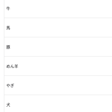
牛
馬
豚
めん羊
やぎ
犬