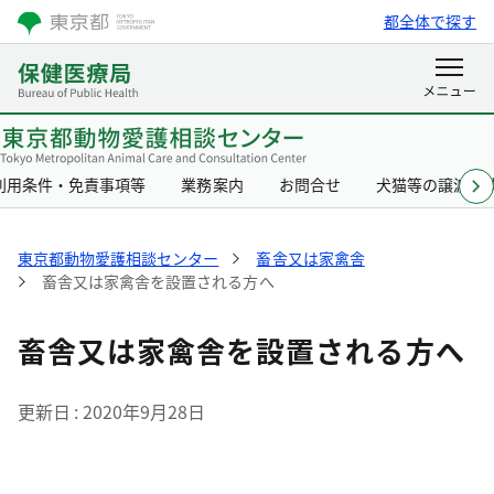
都全体で探す
利用条件・免責事項等
業務案内
お問合せ
犬猫等の譲渡事
東京都動物愛護相談センター
畜舎又は家禽舎
畜舎又は家禽舎を設置される方へ
畜舎又は家禽舎を設置される方へ
更新日
2020年9月28日