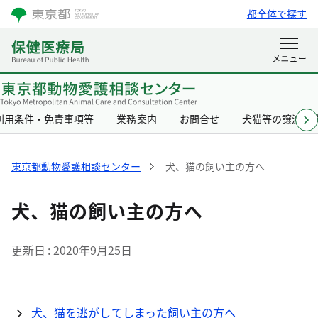
都全体で探す
利用条件・免責事項等
業務案内
お問合せ
犬猫等の譲渡事
東京都動物愛護相談センター
犬、猫の飼い主の方へ
犬、猫の飼い主の方へ
更新日
2020年9月25日
犬、猫を逃がしてしまった飼い主の方へ