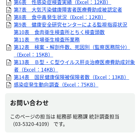
第6表 性感染症検査実績（Excel：12KB）
第7表 大気汚染健康障害者医療費助成被認定者
第8表 食中毒発生状況（Excel：12KB）
第9表 健康安全研究センターによる監視指導状況
第10表 食肉衛生検査所とちく検査頭数
第11表 市場衛生検査所業務
第12表 検案・解剖件数、死因別（監察医務院分）
（Excel：15KB）
第13表 Ｂ型・Ｃ型ウイルス肝炎治療医療費助成対象
者（Excel：14KB）
第14表 国民健康保険被保険者数（Excel：13KB）
感染症発生動向調査（Excel：75KB）
お問い合わせ
このページの担当は 総務部 総務課 統計調査担当
（03-5320-4109） です。