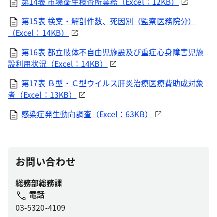
第14表 市場衛生検査所業務（Excel：12KB）
第15表 検案・解剖件数、死因別（監察医務院分）
（Excel：14KB）
第16表 都立肢体不自由児施設及び重症心身障害児施
設利用状況（Excel：14KB）
第17表 Ｂ型・Ｃ型ウイルス肝炎治療医療費助成対象
者（Excel：13KB）
感染症発生動向調査（Excel：63KB）
お問い合わせ
総務部総務課
電話
03-5320-4109