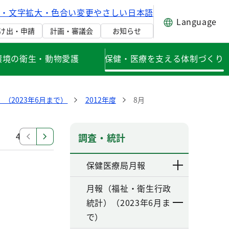
げ・文字拡大・色合い変更
やさしい日本語
Language
け出・申請
計画・審議会
お知らせ
環境の衛生・動物愛護
保健・医療を支える体制づくり
（2023年6月まで）
2012年度
8月
4月
調査・統計
保健医療局月報
月報（福祉・衛生行政
統計）（2023年6月ま
で）