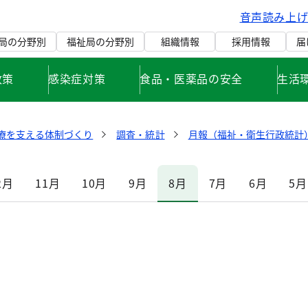
音声読み上
局の分野別
福祉局の分野別
組織情報
採用情報
届
政策
感染症対策
食品・医薬品の安全
生活
療を支える体制づくり
調査・統計
月報（福祉・衛生行政統計）
2月
11月
10月
9月
8月
7月
6月
5月