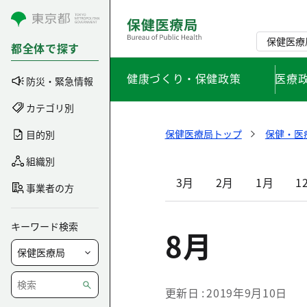
コンテンツにスキップ
保健医療
都全体で探す
健康づくり・保健政策
医療
防災・緊急情報
カテゴリ別
保健医療局トップ
保健・医
目的別
組織別
3月
2月
1月
1
事業者の方
キーワード検索
8月
更新日
2019年9月10日