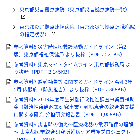
東京都災害拠点病院（東京都災害拠点病院一覧）
東京都災害拠点連携病院（東京都災害拠点連携病院
の指定状況）
参考資料5 災害時医療救護活動ガイドライン（第2
版）東京都福祉保健局 より抜粋（PDF：521KB）
参考資料6 東京マイ・タイムライン 東京都総務局 よ
り抜粋（PDF：2,145KB）
参考資料7 避難勧告等に関するガイドライン 令和3年
5月 内閣府（防災担当） より抜粋（PDF：368KB）
参考資料8 2019年度厚生労働行政推進調査事業費補助
金（難治性疾患政策研究事業）難病患者の総合的支援
に関する研究 分担研究報告書（PDF：1,008KB）
参考資料9 災害時の備え～医療機器の電源確保の理解
～ 東京都医学総合研究所難病ケア看護プロジェクト
（PDF：1,118KB）