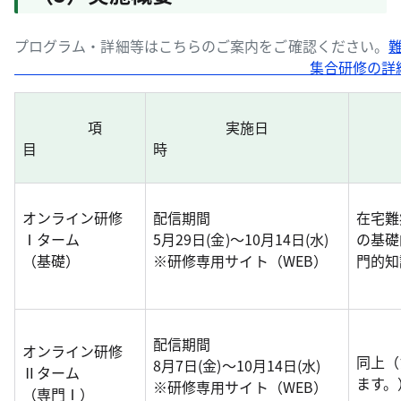
プログラム・詳細等はこちらのご案内をご確認ください。
集合研修の詳細について
項
実施日
目
時
オンライン研修
配信期間
在宅難
Ⅰターム
5月29日(金)～10月14日(水)
の基礎
（基礎）
※研修専用サイト（WEB）
門的知
配信期間
オンライン研修
同上（
8月7日(金)～10月14日(水)
Ⅱターム
ます。
※研修専用サイト（WEB）
（専門Ⅰ）