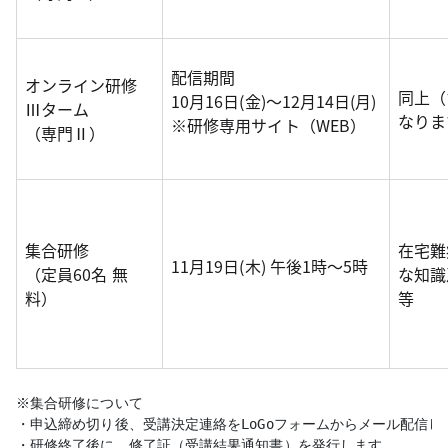
配信期間
オンライン研修
同上（
10月16日(金)～12月14日(月)
Ⅲターム
なりま
※研修専用サイト（WEB）
（専門Ⅱ）
集合研修
在宅難
11月19日(木) 午後1時～5時
（定員60名 無
な知識
料）
等
※集合研修について

・申込締め切り後、受講決定連絡をLoGoフォームからメール配信しま