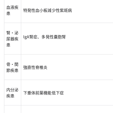
血液疾
特発性血小板減少性紫斑病
患
腎・泌
IgA腎症、多発性嚢胞腎
尿器疾
患
骨・関
強直性脊椎炎
節疾患
内分泌
下垂体前葉機能低下症
疾患