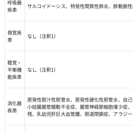
呼吸器
サルコイドーシス、特発性間質性肺炎、肺動脈性
疾患
視覚疾
なし（注釈1）
患
聴覚・
平衡機
なし（注釈1）
能疾患
原発性胆汁性胆管炎、原発性硬化性胆管炎、自己
消化器
小結腸腸管蠕動不全症、腸管神経節細胞僅少症、
疾患
残、乳幼児肝巨大血管腫、胆道閉鎖症、アラジー