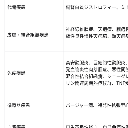
代謝疾患
副腎白質ジストロフィー、ミ
神経線維腫症、天疱瘡、膿疱
皮膚・結合組織疾患
族性良性慢性天疱瘡、類天疱
高安動脈炎、巨細胞性動脈炎
発血管炎性肉芽腫症、悪性関
免疫疾患
混合性結合組織病、シェーグ
リン関連周期熱症候群、TNF
循環器疾患
バージャー病、特発性拡張型
血液疾患
再生不良性貧血、自己免疫性