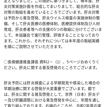
定となりました。この指針に基づきまして、毎年度、肝
炎対策実施計画を作成してまいりまして、総合的な肝炎
対策の取組を進めているところでございます。肝炎対策
は予防から普及啓発、肝炎ウイルス検査の実施体制の整
備、そして肝炎医療の医療体制、医療提供体制及び人材
育成、肝炎患者等への支援の5つの取組に分けてございま
して、本協議会で進行管理、評価することとなっており
ます。これから、それぞれについては本年度の取組実績
を順にご説明させていただきます。
○長嶺健康推進課長 資料2－（1）、5ページおめくりく
ださい。肝炎に関する普及啓発のところでございます。
肝炎予防には肝炎検査による早期発見や感染した場合の
早期治療に関する啓発が大変重要でございます。都で
は、肝炎に関する普及啓発として、世界（日本）肝炎デ
ー及び肝臓週間における普及啓発を中心に、年間を通し
て取り組んでおります。右端のところが、令和2年度の実