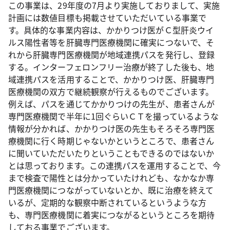
この事業は、29年度の7月より実施しておりまして、実施
計画には数値目標も掲載させていただいている事業で
す。具体的な事業内容は、かかりつけ医がＣ型肝炎ウイ
ルス陽性者等を肝臓専門医療機関に確実につないで、そ
れから肝臓専門医療機関が地域連携パスを発行し、登録
する。インターフェロンフリー治療が終了した後も、地
域連携パスを活用することで、かかりつけ医、肝臓専門
医療機関の双方で継続観察が行えるものでございます。
例えば、パスを通じてかかりつけの先生が、患者さんが
専門医療機関で半年に1回ぐらいＣＴを撮っているような
情報が分かれば、かかりつけ医の先生もそろそろ専門医
療機関に行く時期じゃないかというところで、患者さん
に聞いていただいたりということもできるのではないか
とは思っております。この連携パスを運用することで、今
まで検査で陽性とは分かっていたけれども、なかなか専
門医療機関につながっていないとか、既に治療を終えて
いるが、定期的な観察中断されているというような方
も、専門医療機関に着実につながるというところを期待
しておる事業でございます。