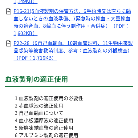
1,149KB）
P16-21(5血液製剤の保管方法、6手術時又は直ちに輸
血しないときの血液準備、7緊急時の輸血・大量輸血
時の適合血、8輸血に伴う副作用・合併症）（PDF：
1,602KB）
P22-28（9自己血輸血、10輸血管理料、11生物由来製
品感染等被害救済制度、参考：血液製剤の外観検査）
（PDF：1,716KB）
血液製剤の適正使用
1 血液製剤の適正使用の必要性
2 赤血球液の適正使用
3 自己血輸血について
4 血小板濃厚液の適正使用
5 新鮮凍結血漿の適正使用
6 アルブミン製剤の適正使用