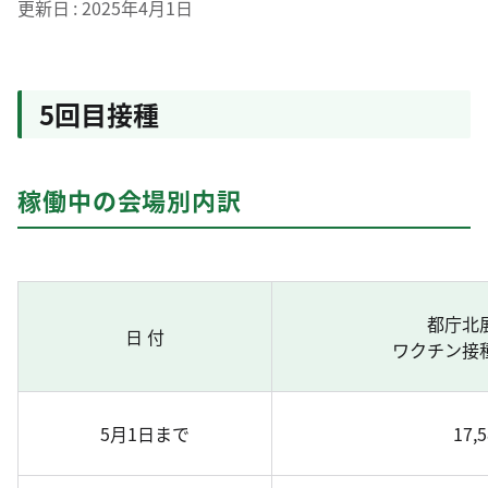
更新日
2025年4月1日
5回目接種
稼働中の会場別内訳
都庁北
日 付
ワクチン接
5月1日まで
17,