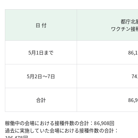
都庁北
日 付
ワクチン接
5月1日まで
86,
5月2日～7日
74
合計
86,
稼働中の会場における接種件数の合計：86,908回
過去に実施していた会場における接種件数の合計：
196,478回