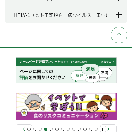
HTLV-1（ヒトＴ細胞白血病ウイルス－Ｉ型）