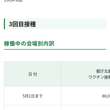
3回目接種
稼働中の会場別内訳
都庁北
日 付
ワクチン接
5月1日まで
80,