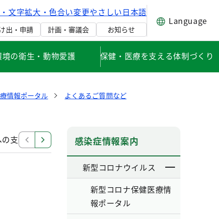
げ・文字拡大・色合い変更
やさしい日本語
Language
け出・申請
計画・審議会
お知らせ
環境の衛生・動物愛護
保健・医療を支える体制づくり
医療情報ポータル
よくあるご質問など
への支援
関連リンク・その他
感染症情報案内
新型コロナウイルス
新型コロナ保健医療情
報ポータル