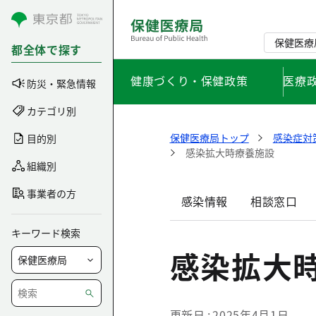
コンテンツにスキップ
保健医療
都全体で探す
健康づくり・保健政策
医療
防災・緊急情報
カテゴリ別
保健医療局トップ
感染症対
目的別
感染拡大時療養施設
組織別
事業者の方
感染情報
相談窓口
キーワード検索
感染拡大
更新日
2025年4月1日