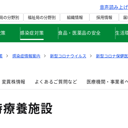
音声読み上
局の分野別
福祉局の分野別
組織情報
採用情報
届
政策
感染症対策
食品・医薬品の安全
生活
策
感染症情報案内
新型コロナウイルス
新型コロナ保健
変異株情報
よくあるご質問など
医療機関・事業者
時療養施設