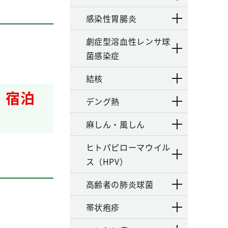
感染性胃腸炎
劇症型溶血性レンサ球
菌感染症
結核
 宿泊
デング熱
麻しん・風しん
ヒトパピローマウイル
ス（HPV）
高齢者の肺炎球菌
帯状疱疹