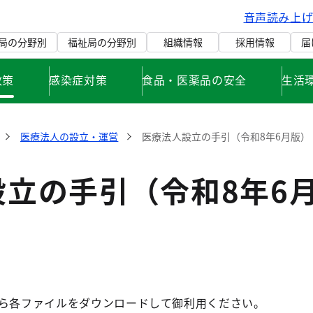
音声読み上
局の分野別
福祉局の分野別
組織情報
採用情報
届
政策
感染症対策
食品・医薬品の安全
生活
医療法人の設立・運営
医療法人設立の手引（令和8年6月版）
設立の手引（令和8年6
から各ファイルをダウンロードして御利用ください。