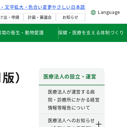
げ・文字拡大・色合い変更
やさしい日本語
Language
け出・申請
計画・審議会
お知らせ
環境の衛生・動物愛護
保健・医療を支える体制づくり
月版）
医療法人の設立・運営
医療法人が運営する病
院・診療所にかかる経営
情報等報告について
医療法人へのお知らせ