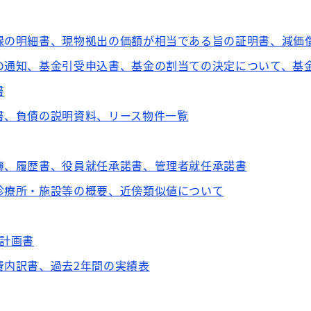
録の明細書、現物拠出の価額が相当である旨の証明書、減価
の通知、基金引受申込書、基金の割当ての決定について、基
書
書、負債の説明資料、リース物件一覧
簿、履歴書、役員就任承諾書、管理者就任承諾書
診療所・施設等の概要、近傍類似値について
業計画書
費内訳書、過去2年間の実績表