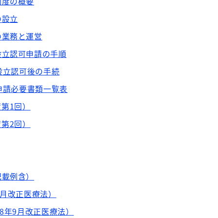
制度の概要
の設立
の業務と運営
設立認可申請の手順
設立認可後の手続
申請必要書類一覧表
度第1回）
度第2回）
記載例含）
9月改正医療法）
28年9月改正医療法）