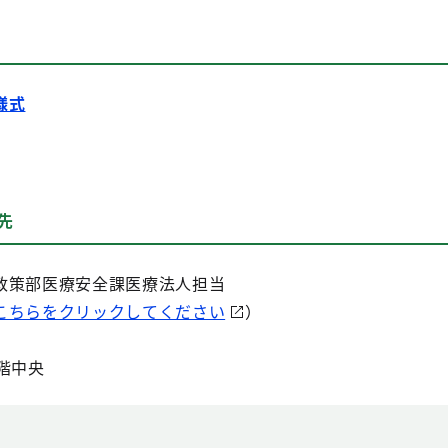
様式
せ先
策部医療安全課医療法人担当
こちらをクリックしてください
）
階中央