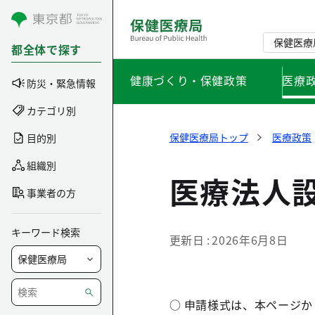
コンテンツにスキップ
保健医療
都全体で探す
健康づくり・保健政策
医療
防災・緊急情報
カテゴリ別
保健医療局トップ
医療政策
目的別
組織別
医療法人
事業者の方
キーワード検索
更新日
2026年6月8日
○ 申請様式は、本ページ