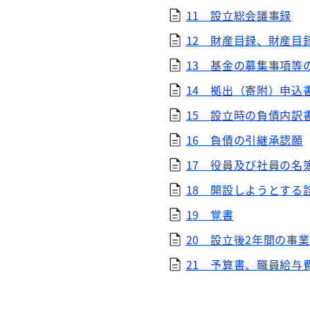
11 設立総会議事録
12 財産目録、財産目
13 基金の募集事項等
14 拠出（寄附）申込
15 設立時の負債内訳
16 負債の引継承認願
17 役員及び社員の名
18 開設しようとする
19 覚書
20 設立後2年間の事
21 予算書、職員給与