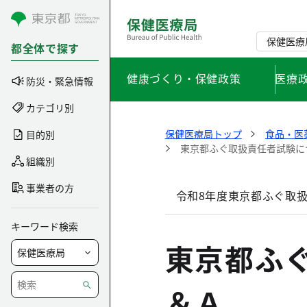
コンテンツにスキップ
保健医療
都全体で探す
健康づくり・保健政策
医療
防災・緊急情報
カテゴリ別
保健医療局トップ
食品・医
目的別
東京都ふぐ取扱責任者試験に
組織別
事業者の方
令和8年度東京都ふぐ取
キーワード検索
東京都ふ
＆Ａ