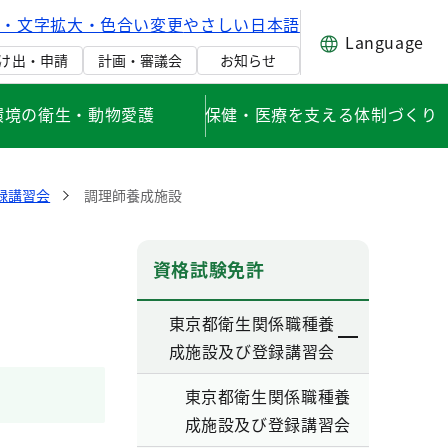
げ・文字拡大・色合い変更
やさしい日本語
Language
け出・申請
計画・審議会
お知らせ
環境の衛生・動物愛護
保健・医療を支える体制づくり
録講習会
調理師養成施設
資格試験免許
東京都衛生関係職種養
成施設及び登録講習会
東京都衛生関係職種養
成施設及び登録講習会