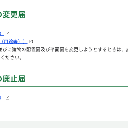
の変更届
）
（用途等））
並びに建物の配置図及び平面図を変更しようとするときは、
てください。
の廃止届
）