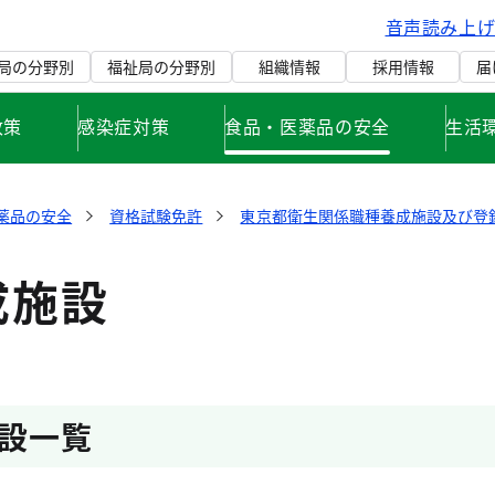
音声読み上
局の分野別
福祉局の分野別
組織情報
採用情報
届
政策
感染症対策
食品・医薬品の安全
生活
薬品の安全
資格試験免許
東京都衛生関係職種養成施設及び登
成施設
設一覧