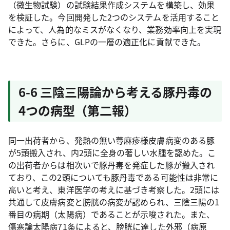
（微生物試験）の試験結果作成システムを構築し、効果
を検証した。今回開発した2つのシステムを活用すること
によって、人為的なミスがなくなり、業務効率向上を実現
できた。さらに、GLPの一層の適正化に貢献できた。
6-6 三陰三陽論から考える豚丹毒の
4つの病型（第二報）
同一出荷者から、発熱の無い蕁麻疹様皮膚病変のある豚
が5頭搬入され、内2頭に全身の著しい水腫を認めた。こ
の出荷者からは相次いで豚丹毒を発症した豚が搬入され
ており、この2頭についても豚丹毒である可能性は非常に
高いと考え、東洋医学の考えに基づき考察した。2頭には
共通して皮膚病変と膀胱の病変が認められ、三陰三陽の1
番目の病期（太陽病）であることが示唆された。また、
傷寒論太陽病71条によると、膀胱に達した外邪（病原