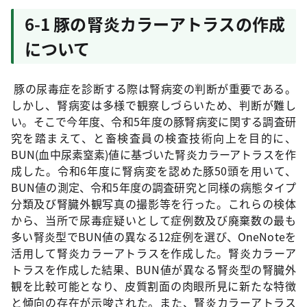
6-1 豚の腎炎カラーアトラスの作成
について
豚の尿毒症を診断する際は腎病変の判断が重要である。
しかし、腎病変は多様で観察しづらいため、判断が難し
い。そこで今年度、令和5年度の豚腎病変に関する調査研
究を踏まえて、と畜検査員の検査技術向上を目的に、
BUN(血中尿素窒素)値に基づいた腎炎カラーアトラスを作
成した。令和6年度に腎病変を認めた豚50頭を用いて、
BUN値の測定、令和5年度の調査研究と同様の病態タイプ
分類及び腎臓外観写真の撮影等を行った。これらの検体
から、当所で尿毒症疑いとして症例数及び廃棄数の最も
多い腎炎型でBUN値の異なる12症例を選び、OneNoteを
活用して腎炎カラーアトラスを作成した。腎炎カラーア
トラスを作成した結果、BUN値が異なる腎炎型の腎臓外
観を比較可能となり、皮質割面の肉眼所見に新たな特徴
と傾向の存在が示唆された。また、腎炎カラーアトラス