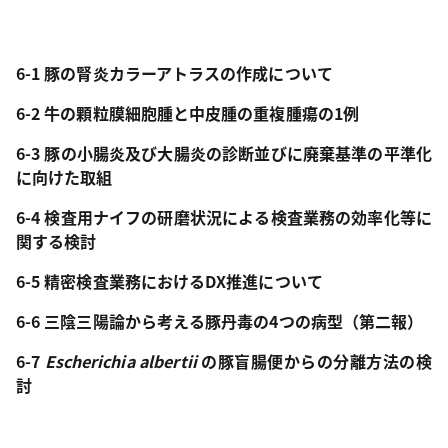
6-1 豚の腎炎カラーアトラスの作成について
6-2 牛の顆粒膜細胞腫と中皮腫の重複腫瘍の1例
6-3 豚の小腸炎及び大腸炎の診断並びに廃棄基準の平準化
に向けた取組
6-4 検査用ナイフの研磨状況による検査業務の効率化等に
関する検討
6-5 精密検査業務におけるDX推進について
6-6 三陰三陽論から考える豚丹毒の4つの病型（第二報）
6-7
Escherichia albertii
の豚盲腸便からの分離方法の検
討