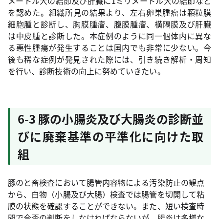
メートル大の結節及び肝臓に1ミリメートル大の結節など
を認めた。組織所見の結果より、左右卵巣腫瘤は顆粒膜
細胞腫と診断し、胸膜腫瘤、腹膜腫瘤、横隔膜及び肝臓
は中皮腫と診断した。本症例のように同一個体内に異な
る悪性腫瘍が発生することは国内でも非常に少ない。今
後も稀な症例が発見された際には、引き続き解析・周知
を行い、診断技術の向上に努めていきたい。
6-3 豚の小腸炎及び大腸炎の診断並
びに廃棄基準の平準化に向けた取
組
豚のと畜検査において腸管内容物による汚染防止の観点
から、白物（小腸及び大腸）検査では腸管を切開して粘
膜の状態を確認することができない。また、短い検査時
間で合否の判断をしなければならないが、腸炎は多様な