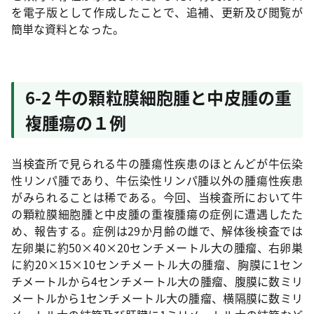
を電子版として作成したことで、追補、更新及び閲覧が
簡単な資料となった。
6-2 牛の顆粒膜細胞腫と中皮腫の重
複腫瘍の１例
当検査所で見られる牛の腫瘍性疾患のほとんどが牛伝染
性リンパ腫であり、牛伝染性リンパ腫以外の腫瘍性疾患
がみられることは稀である。今回、当検査所において牛
の顆粒膜細胞腫と中皮腫の重複腫瘍の症例に遭遇したた
め、報告する。症例は29か月齢の雌で、解体後検査では
左卵巣に約50×40×20センチメートル大の腫瘤、右卵巣
に約20×15×10センチメートル大の腫瘤、胸膜に1セン
チメートルから4センチメートル大の腫瘤、腹膜に数ミリ
メートルから1センチメートル大の腫瘤、横隔膜に数ミリ