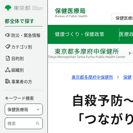
コンテンツにスキップ
保健医療
都全体で探す
健康づくり・保健政策
医療
防災・緊急情報
カテゴリ別
ト
目的別
組織別
東京都多摩府中保健所
保健
事業者の方
自殺予防
キーワード検索
「つなが