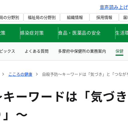
音声読み上
局の分野別
福祉局の分野別
組織情報
採用情報
届
政策
感染症対策
食品・医薬品の安全
生活
ピックス
よくある質問
多摩府中保健所の業務案内
保健
こころの健康
自殺予防～キーワードは「気づき」と「つなが
～キーワードは「気づき
り」～