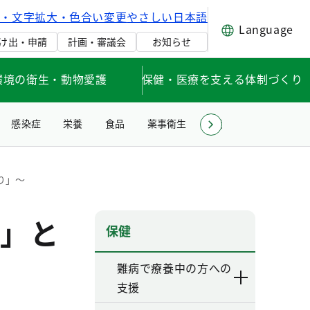
げ・文字拡大・色合い変更
やさしい日本語
Language
け出・申請
計画・審議会
お知らせ
環境の衛生・動物愛護
保健・医療を支える体制づくり
感染症
栄養
食品
薬事衛生
環境衛生・生活衛生
り」～
」と
保健
難病で療養中の方への
支援