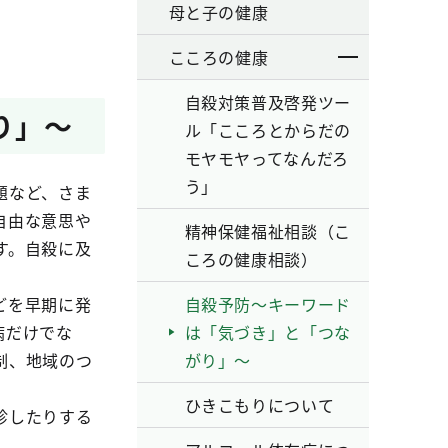
母と子の健康
こころの健康
自殺対策普及啓発ツー
り」～
ル「こころとからだの
モヤモヤってなんだろ
う」
題など、さま
自由な意思や
精神保健福祉相談（こ
す。自殺に及
ころの健康相談）
どを早期に発
自殺予防～キーワード
病だけでな
は「気づき」と「つな
制、地域のつ
がり」～
ひきこもりについて
診したりする