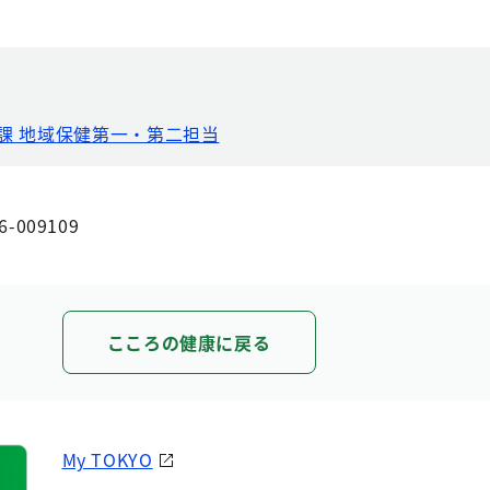
課 地域保健第一・第二担当
6-009109
こころの健康に戻る
My TOKYO