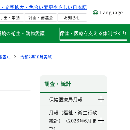
げ・文字拡大・色合い変更
やさしい日本語
Language
け出・申請
計画・審議会
お知らせ
環境の衛生・動物愛護
保健・医療を支える体制づくり
報告）
令和2年10月実施
調査・統計
保健医療局月報
月報（福祉・衛生行政
統計）（2023年6月ま
で）