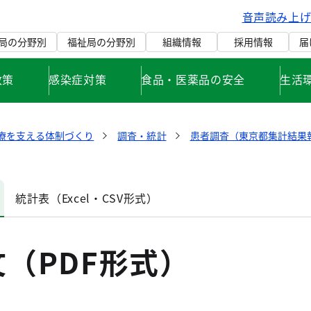
音声読み上
局の分野別
福祉局の分野別
組織情報
採用情報
届
政策
感染症対策
食品・医薬品の安全
生活
療を支える体制づくり
調査・統計
患者調査（東京都集計結果
統計表（Excel・CSV形式）
（PDF形式）