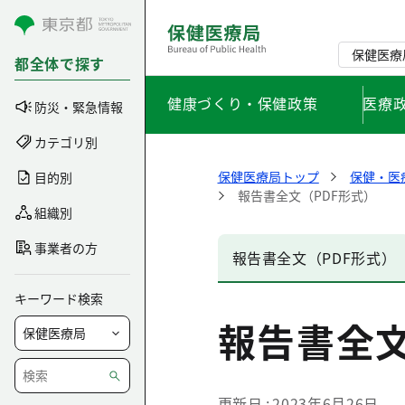
コンテンツにスキップ
保健医療
都全体で探す
健康づくり・保健政策
医療
防災・緊急情報
カテゴリ別
保健医療局トップ
保健・医
目的別
報告書全文（PDF形式）
組織別
事業者の方
報告書全文（PDF形式）
キーワード検索
報告書全文
更新日
2023年6月26日