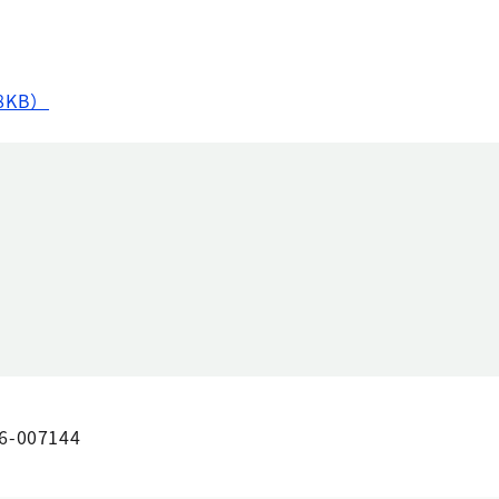
8KB）
6-007144