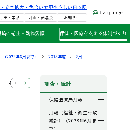
げ・文字拡大・色合い変更
やさしい日本語
Language
け出・申請
計画・審議会
お知らせ
環境の衛生・動物愛護
保健・医療を支える体制づくり
（2023年6月まで）
2018年度
2月
4月
調査・統計
保健医療局月報
月報（福祉・衛生行政
統計）（2023年6月ま
で）