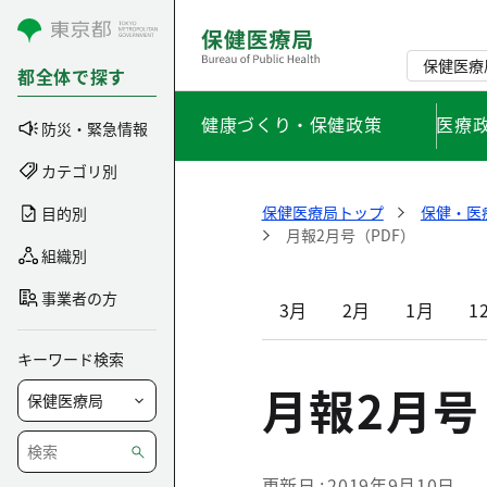
コンテンツにスキップ
保健医療
都全体で探す
健康づくり・保健政策
医療
防災・緊急情報
カテゴリ別
保健医療局トップ
保健・医
目的別
月報2月号（PDF）
組織別
事業者の方
3月
2月
1月
1
キーワード検索
月報2月号
更新日
2019年9月10日