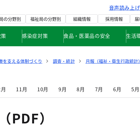
音声読み上
局の分野別
福祉局の分野別
組織情報
採用情報
届
政策
感染症対策
食品・医薬品の安全
生活
療を支える体制づくり
調査・統計
月報（福祉・衛生行政統計）
2月
11月
10月
9月
8月
7月
6月
5月
（PDF）