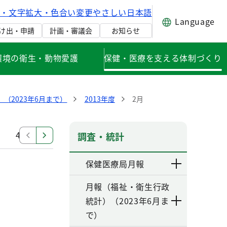
げ・文字拡大・色合い変更
やさしい日本語
Language
け出・申請
計画・審議会
お知らせ
環境の衛生・動物愛護
保健・医療を支える体制づくり
（2023年6月まで）
2013年度
2月
4月
調査・統計
保健医療局月報
月報（福祉・衛生行政
統計）（2023年6月ま
で）