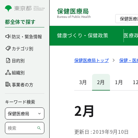
コンテンツにスキップ
保健医療
都全体で探す
健康づくり・保健政策
医療
防災・緊急情報
カテゴリ別
保健医療局トップ
保健・医
目的別
組織別
3月
2月
1月
1
事業者の方
キーワード検索
2月
更新日
2019年9月10日