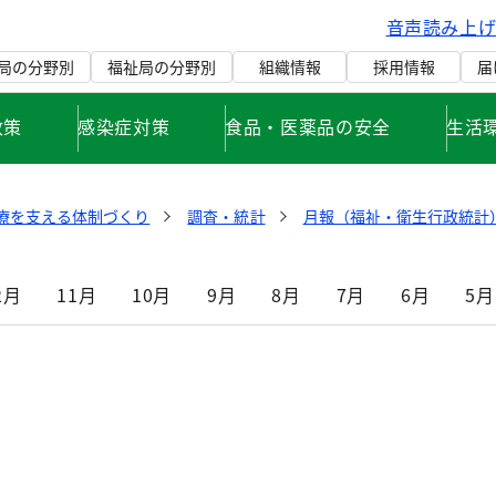
音声読み上
局の分野別
福祉局の分野別
組織情報
採用情報
届
政策
感染症対策
食品・医薬品の安全
生活
療を支える体制づくり
調査・統計
月報（福祉・衛生行政統計）
2月
11月
10月
9月
8月
7月
6月
5月