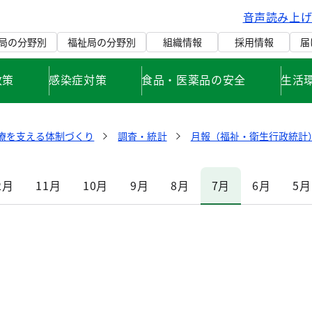
音声読み上
局の分野別
福祉局の分野別
組織情報
採用情報
届
政策
感染症対策
食品・医薬品の安全
生活
療を支える体制づくり
調査・統計
月報（福祉・衛生行政統計）
2月
11月
10月
9月
8月
7月
6月
5月