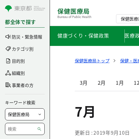
コンテンツにスキップ
保健医療
都全体で探す
健康づくり・保健政策
医療
防災・緊急情報
カテゴリ別
保健医療局トップ
保健・医
目的別
組織別
3月
2月
1月
1
事業者の方
キーワード検索
7月
更新日
2019年9月10日