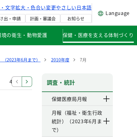
げ・文字拡大・色合い変更
やさしい日本語
Language
け出・申請
計画・審議会
お知らせ
環境の衛生・動物愛護
保健・医療を支える体制づくり
（2023年6月まで）
2010年度
7月
4月
調査・統計
保健医療局月報
月報（福祉・衛生行政
統計）（2023年6月ま
で）