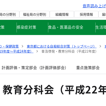
音声読み上
局の分野別
福祉局の分野別
組織情報
採用情報
届
政策
感染症対策
食品・医薬品の安全
生活
り・保健政策
東京都における自殺総合対策（トップページ）
9年度～平成24年度）
普及啓発・教育分科会（平成22年度）
計画評価・策定部会（計画評価部会）
重点施策部会
・教育分科会（平成22