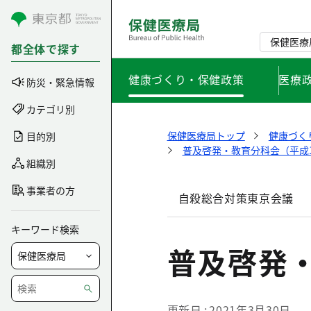
コンテンツにスキップ
保健医療
都全体で探す
健康づくり・保健政策
医療
防災・緊急情報
カテゴリ別
保健医療局トップ
健康づく
目的別
普及啓発・教育分科会（平成1
組織別
事業者の方
自殺総合対策東京会議
キーワード検索
普及啓発
更新日
2021年3月30日