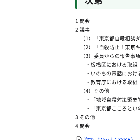
次第
1 開会
2 議事
（1）「東京都自殺相談ダ
（2）「自殺防止！東京キ
（3）委員からの報告事
・板橋区における取組
・いのちの電話におけ
・教育庁における取組
（4）その他
・「地域自殺対策緊急強
・「東京都こころといの
3 その他
4 閉会
次第（Word：38KB）