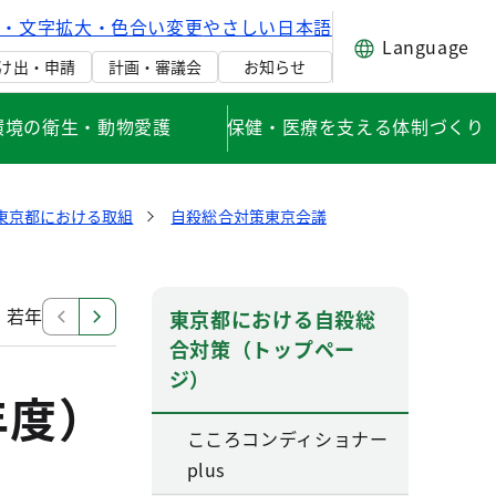
げ・文字拡大・色合い変更
やさしい日本語
Language
け出・申請
計画・審議会
お知らせ
環境の衛生・動物愛護
保健・医療を支える体制づくり
東京都における取組
自殺総合対策東京会議
若年層対策分科会（平成25年度～平成28年度）
ハイリ
東京都における自殺総
合対策（トップペー
ジ）
年度）
こころコンディショナー
plus