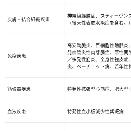
神経線維腫症、スティーヴン
皮膚・結合組織疾患
（後天性表皮水疱症を含む。
高安動脈炎、巨細胞性動脈炎
発血管炎性肉芽腫症、悪性関
免疫疾患
／多発性筋炎、全身性強皮症
炎、ベーチェット病、若年性特
循環器疾患
特発性拡張型心筋症、肥大型
血液疾患
特発性血小板減少性紫斑病