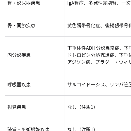
腎・泌尿器疾患
IgA腎症、多発性嚢胞腎、一
骨・関節疾患
黄色靱帯骨化症、後縦靱帯骨
下垂体性ADH分泌異常症、下
内分泌疾患
ドトロピン分泌亢進症、下垂
アジソン病、プラダー・ウィ
呼吸器疾患
サルコイドーシス、リンパ管
視覚疾患
なし（注釈1）
聴覚・平衡機能疾患
なし（注釈1）