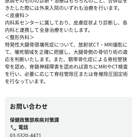
原病そのものの診断・治療はもちろんのこと、合併症を
きたした際には外来入院のいずれも治療を行います。
＜皮膚科＞
内科系センターに属しており、皮膚症状より診断し、各
内科と連携して全身治療をいたします。
＜整形外科＞
特発性大腿骨頭壊死症について、放射状CT・MRI撮影に
て、壊死領域を正確に把握し、大腿骨側の骨切り術の適
応を判断いたします。また、靭帯骨化症による脊柱管狭
窄を認め、脊髄神経障害を認めれば直ちにMRIやCT検査
を行い、必要に応じて脊柱管除圧または脊椎除圧固定術
を行なっています。
お問い合わせ
保健政策部疾病対策課
電話
03-5320-4471