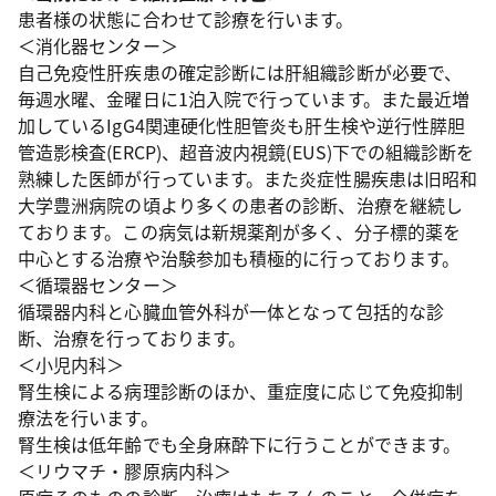
患者様の状態に合わせて診療を行います。
＜消化器センター＞
自己免疫性肝疾患の確定診断には肝組織診断が必要で、
毎週水曜、金曜日に1泊入院で行っています。また最近増
加しているIgG4関連硬化性胆管炎も肝生検や逆行性膵胆
管造影検査(ERCP)、超音波内視鏡(EUS)下での組織診断を
熟練した医師が行っています。また炎症性腸疾患は旧昭和
大学豊洲病院の頃より多くの患者の診断、治療を継続し
ております。この病気は新規薬剤が多く、分子標的薬を
中心とする治療や治験参加も積極的に行っております。
＜循環器センター＞
循環器内科と心臓血管外科が一体となって包括的な診
断、治療を行っております。
＜小児内科＞
腎生検による病理診断のほか、重症度に応じて免疫抑制
療法を行います。
腎生検は低年齢でも全身麻酔下に行うことができます。
＜リウマチ・膠原病内科＞