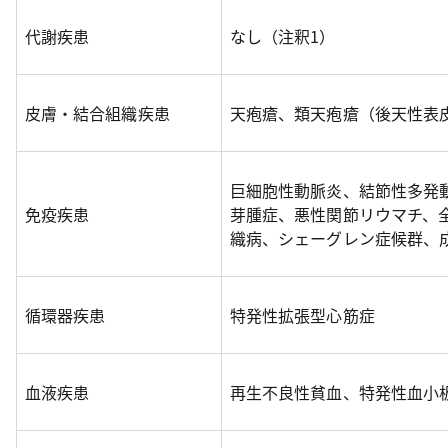
代謝疾患
なし（注釈1）
皮膚・結合組織疾患
天疱瘡、類天疱瘡（後天性表
巨細胞性動脈炎、結節性多発
免疫疾患
芽腫症、悪性関節リウマチ、
織病、シェーグレン症候群、
循環器疾患
特発性拡張型心筋症
血液疾患
再生不良性貧血、特発性血小