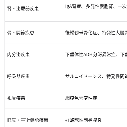
IgA腎症、多発性嚢胞腎、一
腎・泌尿器疾患
骨・関節疾患
後縦靱帯骨化症、特発性大腿
内分泌疾患
下垂体性ADH分泌異常症、下
呼吸器疾患
サルコイドーシス、特発性間
視覚疾患
網膜色素変性症
聴覚・平衡機能疾患
好酸球性副鼻腔炎