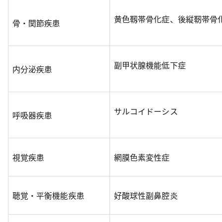
黄色靱帯骨化症、後縦靭帯骨
骨・関節疾患
副甲状腺機能低下症
内分泌疾患
サルコイドーシス
呼吸器疾患
視覚疾患
網膜色素変性症
聴覚・平衡機能疾患
好酸球性副鼻腔炎