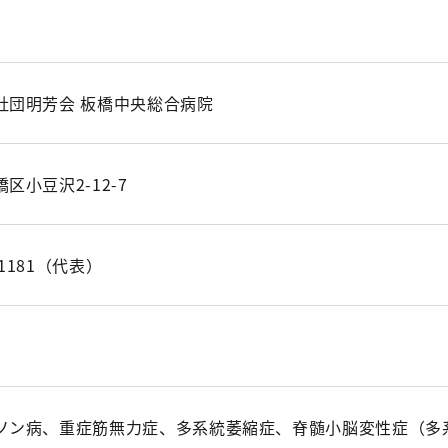
社団明芳会 板橋中央総合病院
区小豆沢2-12-7
7-1181（代表）
ソン病、重症筋無力症、多系統萎縮症、脊髄小脳変性症（多