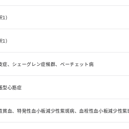
釈1）
釈1）
皮症、シェーグレン症候群、ベーチェット病
張型心筋症
性貧血、特発性血小板減少性紫斑病、血栓性血小板減少性紫