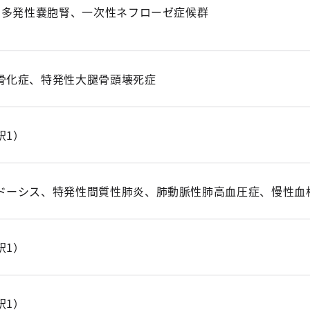
症、多発性嚢胞腎、一次性ネフローゼ症候群
骨化症、特発性大腿骨頭壊死症
釈1）
ドーシス、特発性間質性肺炎、肺動脈性肺高血圧症、慢性血
釈1）
釈1）