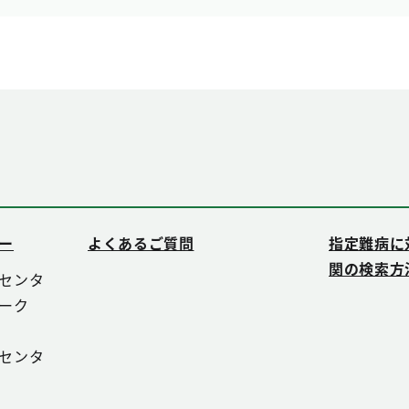
ー
よくあるご質問
指定難病に
関の検索方
センタ
ーク
センタ