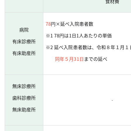
食材費
78
円×延べ入院患者数
病院
※1 78円は1日1人あたりの単価
有床診療所
※2 延べ入院患者数は、令和８年１月１
有床助産所
同年５月31日
までの延べ
無床診療所
歯科診療所
‐
無床助産所