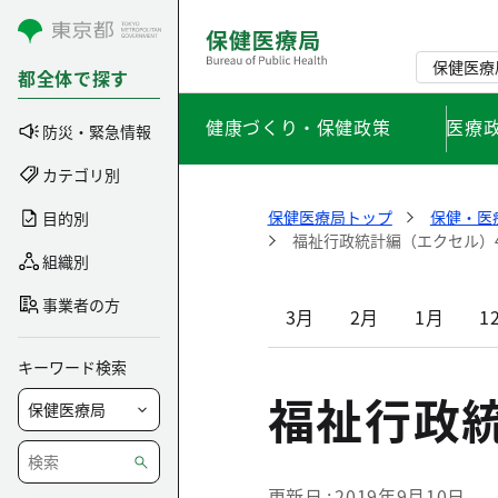
コンテンツにスキップ
保健医療
都全体で探す
健康づくり・保健政策
医療
防災・緊急情報
カテゴリ別
保健医療局トップ
保健・医
目的別
福祉行政統計編（エクセル）
組織別
事業者の方
3月
2月
1月
1
キーワード検索
福祉行政
更新日
2019年9月10日