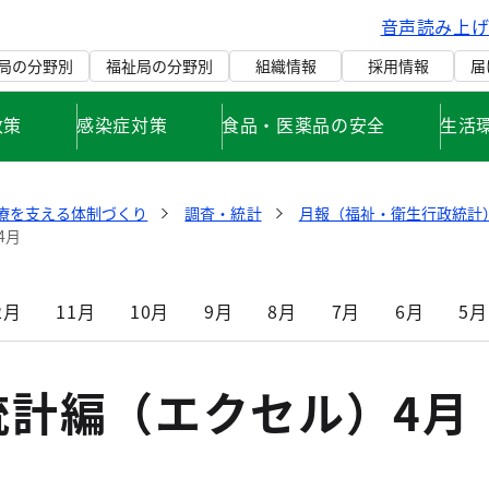
音声読み上
局の分野別
福祉局の分野別
組織情報
採用情報
届
政策
感染症対策
食品・医薬品の安全
生活
療を支える体制づくり
調査・統計
月報（福祉・衛生行政統計）
4月
2月
11月
10月
9月
8月
7月
6月
5月
統計編（エクセル）4月