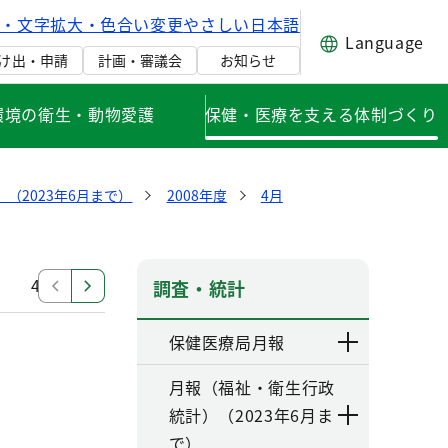
げ・文字拡大・色合い変更
やさしい日本語
Language
け出・申請
計画・審議会
お知らせ
環境の衛生・動物愛護
保健・医療を支える体制づくり
（2023年6月まで）
2008年度
4月
4月
調査・統計
保健医療局月報
月報（福祉・衛生行政
統計）（2023年6月ま
で）