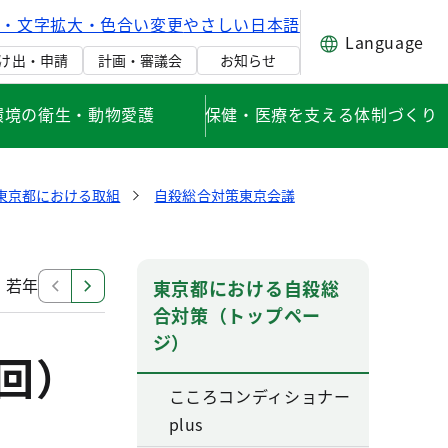
げ・文字拡大・色合い変更
やさしい日本語
Language
け出・申請
計画・審議会
お知らせ
環境の衛生・動物愛護
保健・医療を支える体制づくり
東京都における取組
自殺総合対策東京会議
若年層対策分科会（平成25年度～平成28年度）
ハイリ
東京都における自殺総
合対策（トップペー
ジ）
回）
こころコンディショナー
plus