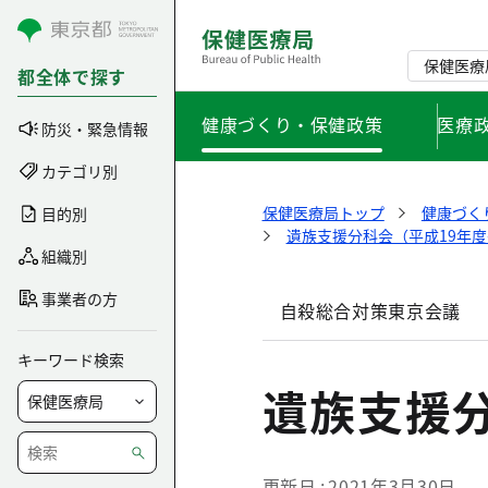
コンテンツにスキップ
保健医療
都全体で探す
健康づくり・保健政策
医療
防災・緊急情報
カテゴリ別
保健医療局トップ
健康づく
目的別
遺族支援分科会（平成19年度
組織別
事業者の方
自殺総合対策東京会議
キーワード検索
遺族支援分
更新日
2021年3月30日