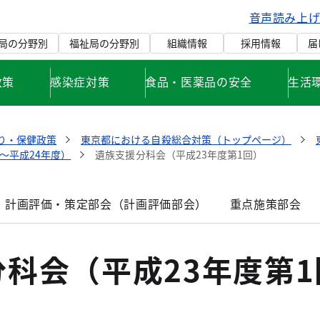
音声読み上
局の分野別
福祉局の分野別
組織情報
採用情報
届
政策
感染症対策
食品・医薬品の安全
生活
り・保健政策
東京都における自殺総合対策（トップページ）
～平成24年度）
遺族支援分科会（平成23年度第1回）
計画評価・策定部会（計画評価部会）
重点施策部会
科会（平成23年度第1