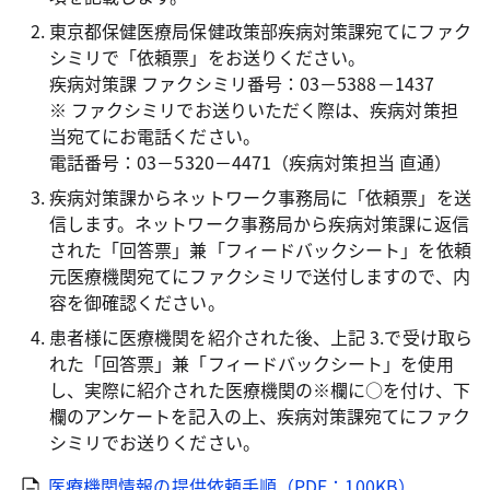
東京都保健医療局保健政策部疾病対策課宛てにファク
シミリで「依頼票」をお送りください。
疾病対策課 ファクシミリ番号：03－5388－1437
※ ファクシミリでお送りいただく際は、疾病対策担
当宛てにお電話ください。
電話番号：03－5320－4471（疾病対策担当 直通）
疾病対策課からネットワーク事務局に「依頼票」を送
信します。ネットワーク事務局から疾病対策課に返信
された「回答票」兼「フィードバックシート」を依頼
元医療機関宛てにファクシミリで送付しますので、内
容を御確認ください。
患者様に医療機関を紹介された後、上記 3.で受け取ら
れた「回答票」兼「フィードバックシート」を使用
し、実際に紹介された医療機関の※欄に○を付け、下
欄のアンケートを記入の上、疾病対策課宛てにファク
シミリでお送りください。
医療機関情報の提供依頼手順（PDF：100KB）