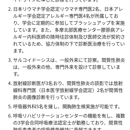
日本リウマチ学会認定リウマチ専門医2名、日本アレ
ルギー学会認定アレルギー専門医4名が所属してお
り、学会に定期的に参加してブラッシュアップを実施
しています。また、多摩北部医療センター膠原病アレ
ルギー内科医師の随時往診体制及び医師交流が契約さ
れているため、協力体制の下で診断医治療を行ってい
ます。
サルコイドーシスは、一般外来にて診察。間質性肺炎
は、一般外来の他、専門外来を設けて診察していま
す。
放射線診断医が3名おり、間質性肺炎の読影では放射
線科専門医（日本医学放射線学会認定）2名が間質性
肺炎の画像診断を行っています。
呼吸器外科5名を擁し、開胸肺生検実施が可能です。
呼吸リハビリテーションセンターの機能を有し、複数
の3学会合同呼吸療法認定士が勤務しており、間質性
肺疾患患者の呼吸機能維持に貢献できます。