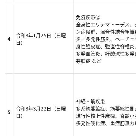
免疫疾患②
全身性エリテマトーデス、
ン症候群、混合性結合組織
令和8年1月25日（日曜
4
炎／多発性筋炎、ベーチェ
日）
身性強皮症、強直性脊椎炎
多発血管炎、好酸球性多発
芽腫症 など
神経・筋疾患
令和8年3月22日（日曜
多系統萎縮症、筋萎縮性側
5
日）
進行性核上性麻痺、脊髄小
多発性硬化症、重症筋無力