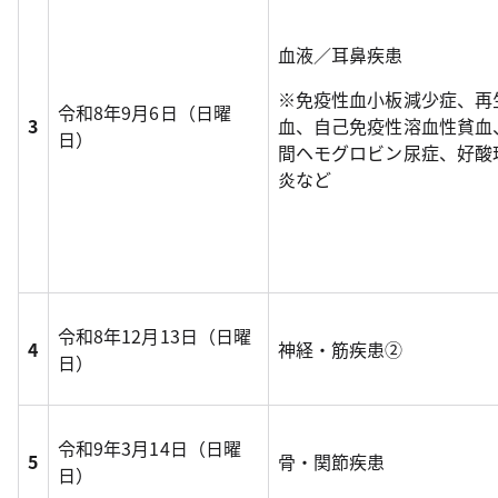
血液／耳鼻疾患
※免疫性血小板減少症、再
令和8年9月6日（日曜
3
血、自己免疫性溶血性貧血
日）
間ヘモグロビン尿症、好酸
炎など
令和8年12月13日（日曜
4
神経・筋疾患②
日）
令和9年3月14日（日曜
5
骨・関節疾患
日）