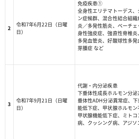
免疫疾患①
全身性エリテマトーデス、
ン症候群、混合性結合組織
令和7年6月22日（日曜
炎／多発性筋炎、ベーチェ
2
日）
身性強皮症、強直性脊椎炎
多発血管炎、好酸球性多発
芽腫症 など
代謝・内分泌疾患
下垂体性成長ホルモン分泌
令和7年9月21日（日曜
垂体性ADH分泌異常症、
3
日）
能低下症、甲状腺ホルモン
甲状腺機能低下症、ミトコ
病、クッシング病、アジソ