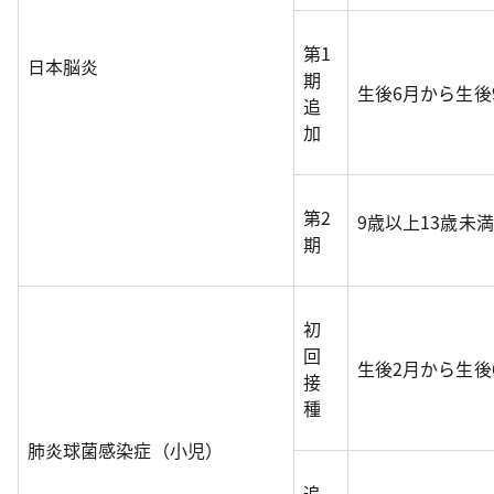
第1
日本脳炎
期
生後6月から生後
追
加
第2
9歳以上1
期
初
回
生後2月から生後
接
種
肺炎球菌感染症（小児）
追