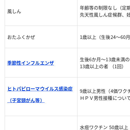
年齢等の制限なし（定
風しん
先天性風しん症候群、
おたふくかぜ
1歳以上（生後24～6
生後6か月～13歳未満
季節性インフルエンザ
13歳以上の者 （1回）
ヒトパピローマウイルス感染症
9歳以上男性（4価ワク
ＨＰＶ男性接種につい
（子宮頸がん等）
水痘ワクチン 50歳以上