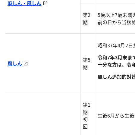
麻しん・風しん
第2
5歳以上7歳未満
期
前の日から当該
昭和37年4月2
令和7年3月末
第5
風しん
十分な方は、令
期
風しん追加的対
第1
期
生後6月から生後
初
回