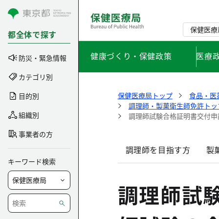
コンテンツにスキップ
保健医療
都全体で探す
健康づくり・保健政策
医療
防災・緊急情報
カテゴリ別
保健医療局トップ
食品・医
目的別
調理師・製菓衛生師免許トッ
組織別
調理師試験合格証明書交付申
事業者の方
調理師を目指す方
製
キーワード検索
調理師試