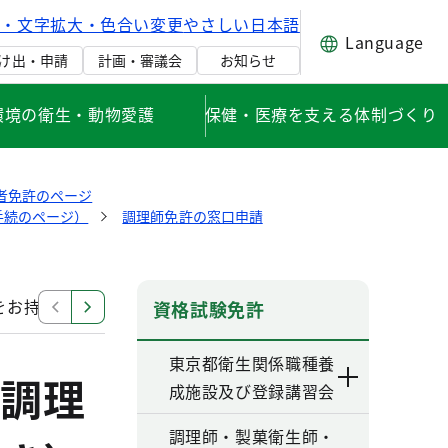
げ・文字拡大・色合い変更
やさしい日本語
Language
け出・申請
計画・審議会
お知らせ
環境の衛生・動物愛護
保健・医療を支える体制づくり
者免許のページ
手続のページ）
調理師免許の窓口申請
をお持ちの方（申請手続のページ）
調理師業務従事者届
資格試験免許
東京都衛生関係職種養
調理
成施設及び登録講習会
調理師・製菓衛生師・