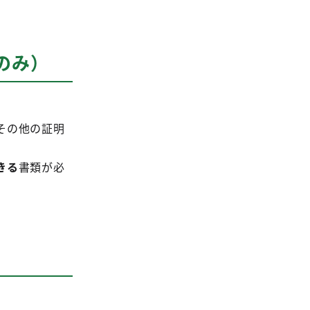
のみ）
その他の証明
きる
書類が必