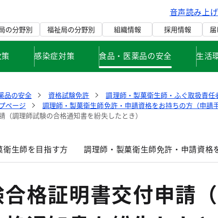
音声読み上
局の分野別
福祉局の分野別
組織情報
採用情報
届
政策
感染症対策
食品・医薬品の安全
生活
薬品の安全
資格試験免許
調理師・製菓衛生師・ふぐ取扱責任
プページ
調理師・製菓衛生師免許・申請資格をお持ちの方（申請
請（調理師試験の合格通知書を紛失したとき）
菓衛生師を目指す方
調理師・製菓衛生師免許・申請資格
験合格証明書交付申請（