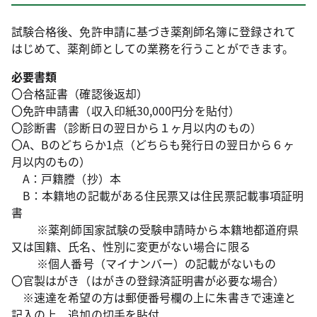
試験合格後、免許申請に基づき薬剤師名簿に登録されて
はじめて、薬剤師としての業務を行うことができます。
必要書類
〇合格証書（確認後返却）
〇免許申請書（収入印紙30,000円分を貼付）
〇診断書（診断日の翌日から１ヶ月以内のもの）
〇A、Bのどちらか1点（どちらも発行日の翌日から６ヶ
月以内のもの）
A：戸籍謄（抄）本
B：本籍地の記載がある住民票又は住民票記載事項証明
書
※薬剤師国家試験の受験申請時から本籍地都道府県
又は国籍、氏名、性別に変更がない場合に限る
※個人番号（マイナンバー）の記載がないもの
〇官製はがき（はがきの登録済証明書が必要な場合）
※速達を希望の方は郵便番号欄の上に朱書きで速達と
記入の上、追加の切手を貼付