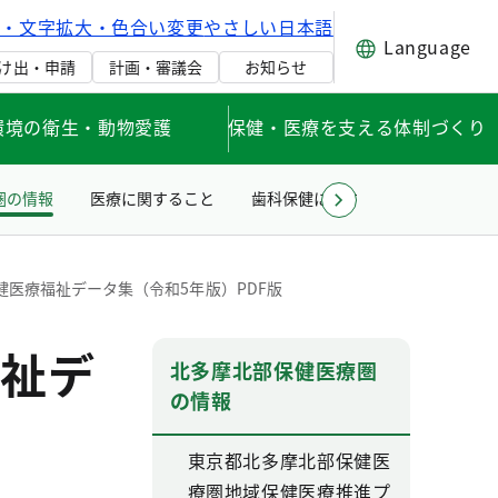
げ・文字拡大・色合い変更
やさしい日本語
Language
け出・申請
計画・審議会
お知らせ
環境の衛生・動物愛護
保健・医療を支える体制づくり
圏の情報
医療に関すること
歯科保健に関すること
医療安
医療福祉データ集（令和5年版）PDF版
祉デ
北多摩北部保健医療圏
の情報
東京都北多摩北部保健医
療圏地域保健医療推進プ