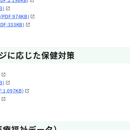
:2,198KB)
B)
DF:974KB)
:333KB)
ジに応じた保健対策
)
B)
1,097KB)
)
医療福祉データ）