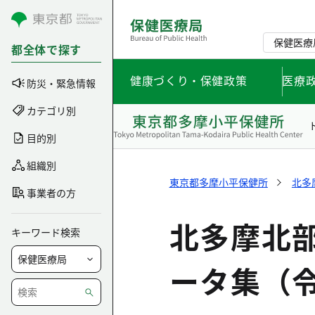
コンテンツにスキップ
保健医療
都全体で探す
健康づくり・保健政策
医療
防災・緊急情報
カテゴリ別
目的別
組織別
東京都多摩小平保健所
北多
事業者の方
北多摩北
キーワード検索
ータ集（令