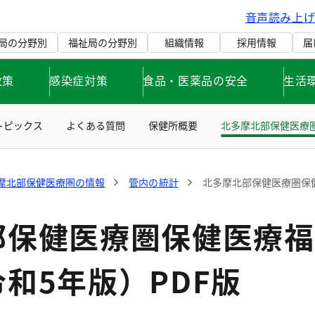
音声読み上
局の分野別
福祉局の分野別
組織情報
採用情報
届
政策
感染症対策
食品・医薬品の安全
生活
トピックス
よくある質問
保健所概要
北多摩北部保健医療
摩北部保健医療圏の情報
管内の統計
北多摩北部保健医療圏保健
部保健医療圏保健医療福
和5年版）PDF版