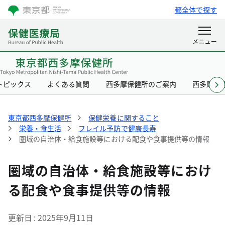
都全体で探す
トピックス
よくある質問
西多摩保健所のご案内
西多摩保
東京都西多摩保健所
保健栄養に関すること
栄養・食生活
フレイル予防で健康長寿
圏域の自治体・給食施設等における配食や食事提供等の情報
圏域の自治体・給食施設等におけ
る配食や食事提供等の情報
更新日
2025年9月11日