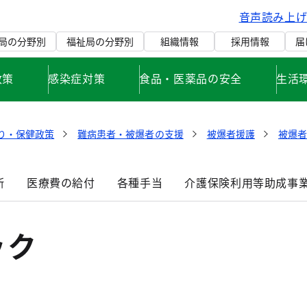
音声読み上
局の分野別
福祉局の分野別
組織情報
採用情報
届
政策
感染症対策
食品・医薬品の安全
生活
り・保健政策
難病患者・被爆者の支援
被爆者援護
被爆
断
医療費の給付
各種手当
介護保険利用等助成事
ック