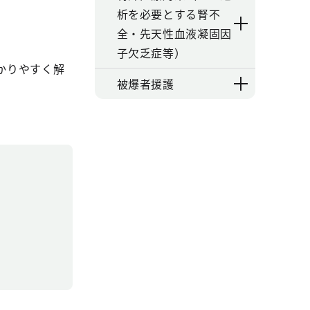
析を必要とする腎不
全・先天性血液凝固因
子欠乏症等）
かりやすく解
被爆者援護