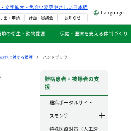
げ・文字拡大・色合い変更
やさしい日本語
Language
け出・申請
計画・審議会
お知らせ
環境の衛生・動物愛護
保健・医療を支える体制づくり
者の方に対する援護
ハンドブック
業
難病患者・被爆者の支
援
難病ポータルサイト
スモン等
特殊医療対策（人工透