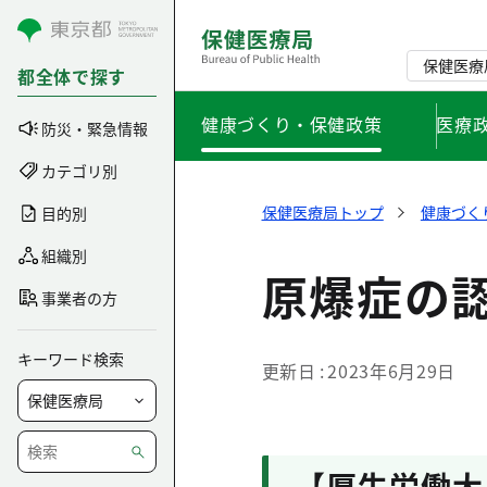
コンテンツにスキップ
保健医療
都全体で探す
健康づくり・保健政策
医療
防災・緊急情報
カテゴリ別
保健医療局トップ
健康づく
目的別
組織別
原爆症の
事業者の方
キーワード検索
更新日
2023年6月29日
【厚生労働大