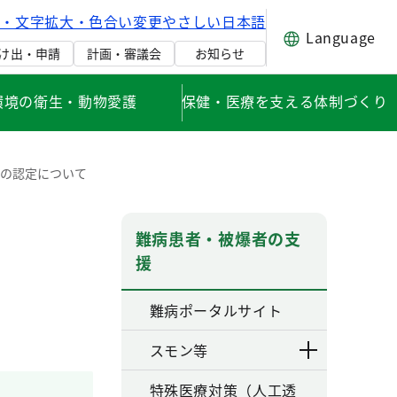
げ・文字拡大・色合い変更
やさしい日本語
Language
け出・申請
計画・審議会
お知らせ
環境の衛生・動物愛護
保健・医療を支える体制づくり
症の認定について
難病患者・被爆者の支
援
難病ポータルサイト
スモン等
特殊医療対策（人工透