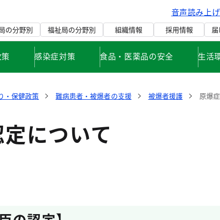
音声読み上
局の分野別
福祉局の分野別
組織情報
採用情報
届
政策
感染症対策
食品・医薬品の安全
生活
り・保健政策
難病患者・被爆者の支援
被爆者援護
原爆
認定について
臣の認定】