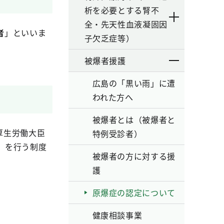
析を必要とする腎不
全・先天性血液凝固因
者
」といいま
子欠乏症等）
被爆者援護
広島の「黒い雨」に遭
われた方へ
被爆者とは（被爆者と
厚生労働大臣
特例受診者）
）を行う制度
被爆者の方に対する援
護
原爆症の認定について
健康相談事業