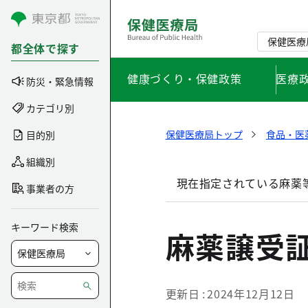
コンテンツにスキップ
保健医療
都全体で探す
健康づくり・保健政策
医療
防災・緊急情報
カテゴリ別
保健医療局トップ
食品・医
目的別
組織別
現在指定されている麻薬
事業者の方
キーワード検索
麻薬譲受
更新日
2024年12月12日