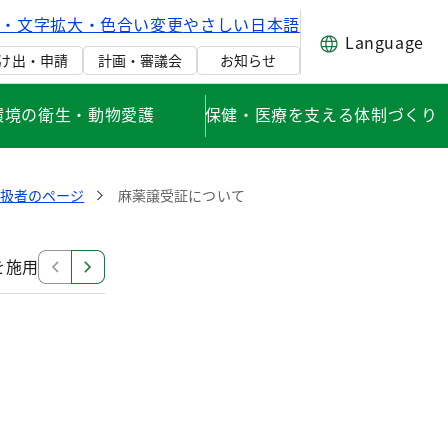
げ・文字拡大・色合い変更
やさしい日本語
Language
け出・申請
計画・審議会
お知らせ
環境の衛生・動物愛護
保健・医療を支える体制づくり
取扱者のページ
麻薬譲受証について
を施用する獣医師等の方へ（ケタミン等麻薬の取扱いについ