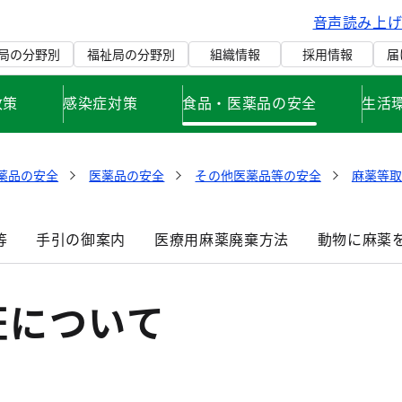
音声読み上
局の分野別
福祉局の分野別
組織情報
採用情報
届
政策
感染症対策
食品・医薬品の安全
生活
薬品の安全
医薬品の安全
その他医薬品等の安全
麻薬等
等
手引の御案内
医療用麻薬廃棄方法
動物に麻薬
証について