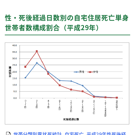
性・死後経過日数別の自宅住居死亡単身
世帯者数構成割合（平成29年）
世帯分類別異状死統計_自宅死亡_平成29年性死後経