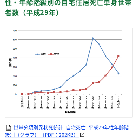
性・年齢階級別の自宅住居死亡単身世帯
者数（平成29年）
世帯分類別異状死統計_自宅死亡_平成29年性年齢階
級別（グラフ）（PDF：202KB）